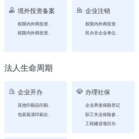
医疗机构变更登记（所有制...
境外投资备案
企业注销
医疗机构变更登记（增加互...
燃气经营许可审批（变更）
权限内外商投资企业变更（...
权限内外商投资合伙企业注...
其他印刷品印刷企业设立、...
权限内外商投资合伙企业变...
民办非企业单位注销登记
医疗机构变更登记（变更名...
第三类医疗器械经营许可证...
医疗机构变更登记（诊疗科...
法人生命周期
包装装潢印刷企业设立、变...
企业开办
办理社保
企业养老保险登记
其他印刷品印刷企业设立、...
包装装潢印刷企业设立、变...
职工失业保险参保登记
工程建设项目办理工伤保险...
职工工伤保险参保登记