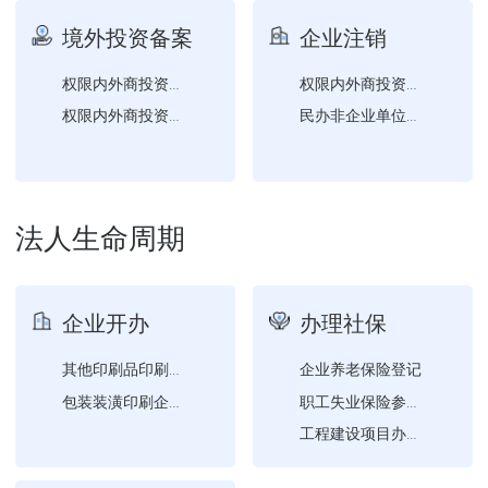
医疗机构变更登记（所有制...
境外投资备案
企业注销
医疗机构变更登记（增加互...
燃气经营许可审批（变更）
权限内外商投资企业变更（...
权限内外商投资合伙企业注...
其他印刷品印刷企业设立、...
权限内外商投资合伙企业变...
民办非企业单位注销登记
医疗机构变更登记（变更名...
第三类医疗器械经营许可证...
医疗机构变更登记（诊疗科...
法人生命周期
包装装潢印刷企业设立、变...
企业开办
办理社保
企业养老保险登记
其他印刷品印刷企业设立、...
包装装潢印刷企业设立、变...
职工失业保险参保登记
工程建设项目办理工伤保险...
职工工伤保险参保登记