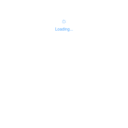
权责清单
Loading...
基本信息
线下办事点
设定依据
基础信息
国家统一法律职业
事项名
实施主
资格考试相关公告
01
称
体性质
查询
自然人
法人主
主题分
999
暂无分类