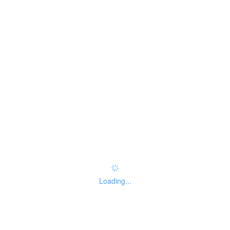
no
咨询方式
无
监督投诉方式
无
好差评
办件服务：
办事指南：
Loading...
指南评价
查看评价
常见问题