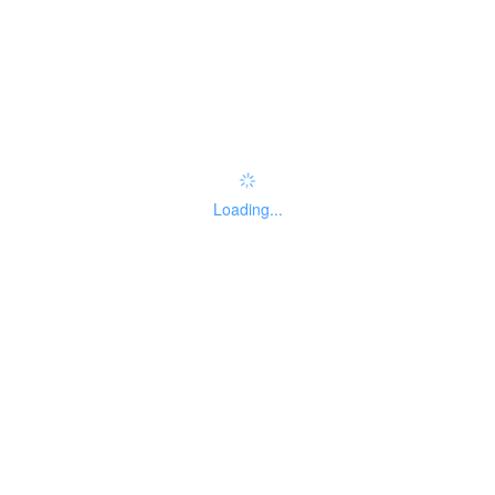
办事指南：
指南评价
查看评价
权责清单
Loading...
基本信息
线下办事点
受理标准
办理流程
申请材料
收费信息