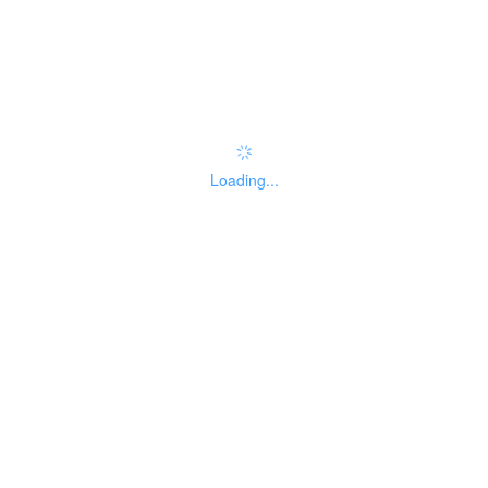
办事指南：
指南评价
查看评价
权责清单
Loading...
基本信息
线下办事点
受理标准
办理流程
申请材料
收费信息
设定依据