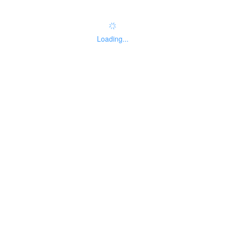
Loading...
基本信息
线下办事点
设定依据
基础信息
事项名
内地居民婚姻登记
实施主
01
称
机构信息查询
体性质
自然人
法人主
主题分
060
暂无分类
题分类
类