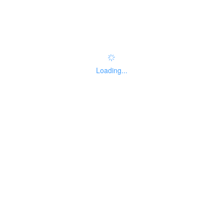
实施主体性质
01
Loading...
法人主题分类
暂无分类
办理结果名称
办理结果样本