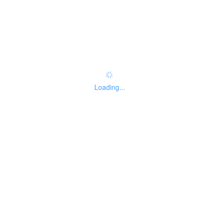
办事指南：
指南评价
查看评价
常见问题
无
Loading...
智能咨询
权责清单